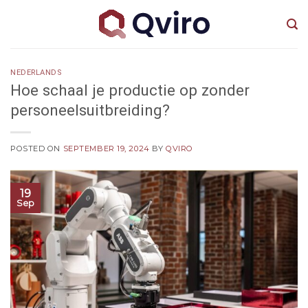
Skip
to
content
NEDERLANDS
Hoe schaal je productie op zonder
personeelsuitbreiding?
POSTED ON
SEPTEMBER 19, 2024
BY
QVIRO
19
Sep