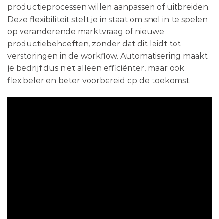
productieprocessen willen aanpassen of uitbreiden.
Deze flexibiliteit stelt je in staat om snel in te spelen
op veranderende marktvraag of nieuwe
productiebehoeften, zonder dat dit leidt tot
verstoringen in de workflow. Automatisering maakt
je bedrijf dus niet alleen efficiënter, maar ook
flexibeler en beter voorbereid op de toekomst.