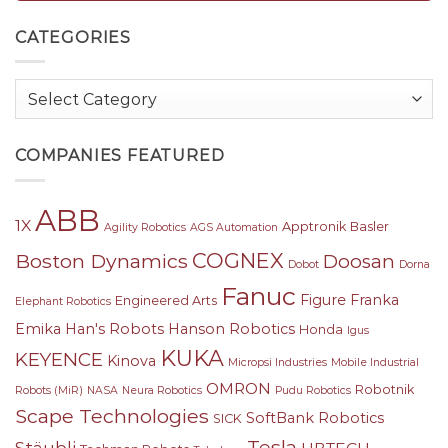
CATEGORIES
Categories
COMPANIES FEATURED
ABB
1X
Apptronik
Basler
Agility Robotics
AGS Automation
COGNEX
Boston Dynamics
Doosan
Dobot
Dorna
Fanuc
Figure
Franka
Engineered Arts
Elephant Robotics
Emika
Han's Robots
Hanson Robotics
Honda
Igus
KUKA
KEYENCE
Kinova
Micropsi Industries
Mobile Industrial
OMRON
Robotnik
Robots (MiR)
NASA
Neura Robotics
Pudu Robotics
Scape Technologies
SoftBank Robotics
SICK
Tesla